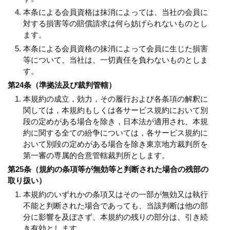
本条による会員資格は抹消によっては、当社の会員に
対する損害等の賠償請求は何ら妨げられないものとし
ます。
本条による会員資格の抹消によって会員に生じた損害
等について、当社は、一切責任を負わないものとしま
す。
第24条（準拠法及び裁判管轄）
本規約の成立，効力，その履行および各条項の解釈に
関しては，本規約もしくは各サービス規約において別
段の定めがある場合を除き，日本法が適用され、本規
約に関する全ての紛争については，各サービス規約に
おいて別段の定めがある場合を除き東京地方裁判所を
第一審の専属的合意管轄裁判所とします。
第25条（規約の条項等が無効等と判断された場合の残部の
取り扱い）
本規約のいずれかの条項又はその一部が無効又は執行
不能と判断された場合であっても、当該判断は他の部
分に影響を及ぼさず、本規約の残りの部分は、引き続
き有効とします。