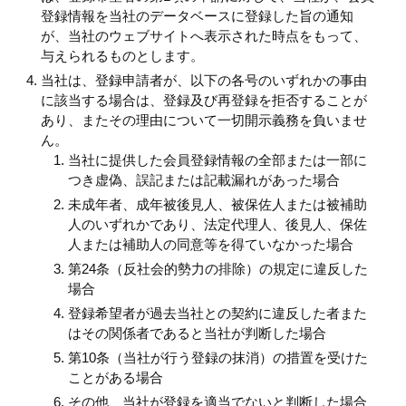
登録情報を当社のデータベースに登録した旨の通知
が、当社のウェブサイトへ表示された時点をもって、
与えられるものとします。
当社は、登録申請者が、以下の各号のいずれかの事由
に該当する場合は、登録及び再登録を拒否することが
あり、またその理由について一切開示義務を負いませ
ん。
当社に提供した会員登録情報の全部または一部に
つき虚偽、誤記または記載漏れがあった場合
未成年者、成年被後見人、被保佐人または被補助
人のいずれかであり、法定代理人、後見人、保佐
人または補助人の同意等を得ていなかった場合
第24条（反社会的勢力の排除）の規定に違反した
場合
登録希望者が過去当社との契約に違反した者また
はその関係者であると当社が判断した場合
第10条（当社が行う登録の抹消）の措置を受けた
ことがある場合
その他、当社が登録を適当でないと判断した場合