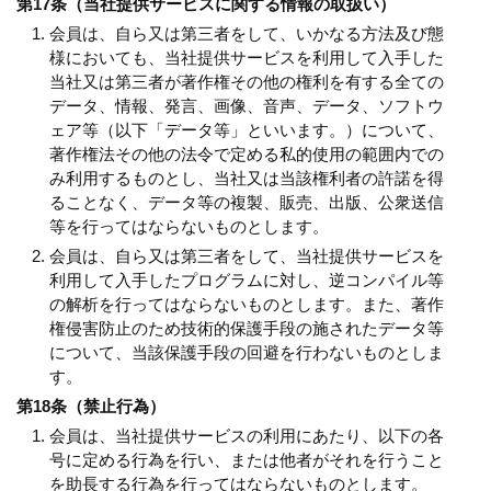
第17条（当社提供サービスに関する情報の取扱い）
会員は、自ら又は第三者をして、いかなる方法及び態
様においても、当社提供サービスを利用して入手した
当社又は第三者が著作権その他の権利を有する全ての
データ、情報、発言、画像、音声、データ、ソフトウ
ェア等（以下「データ等」といいます。）について、
著作権法その他の法令で定める私的使用の範囲内での
み利用するものとし、当社又は当該権利者の許諾を得
ることなく、データ等の複製、販売、出版、公衆送信
等を行ってはならないものとします。
会員は、自ら又は第三者をして、当社提供サービスを
利用して入手したプログラムに対し、逆コンパイル等
の解析を行ってはならないものとします。また、著作
権侵害防止のため技術的保護手段の施されたデータ等
について、当該保護手段の回避を行わないものとしま
す。
第18条（禁止行為）
会員は、当社提供サービスの利用にあたり、以下の各
号に定める行為を行い、または他者がそれを行うこと
を助長する行為を行ってはならないものとします。