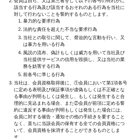
会員は自ら、又は第三者をして以下の各号の何れかに
該当する行為及び該当するおそれのある行為を当社に
対して行わないことを誓約するものとします。
暴力的な要求行為
法的な責任を超えた不当な要求行為
当社との取引に関して、脅迫的な言動を行い、又
は暴力を用いる行為
風説の流布、偽計もしくは威力を用いて当社及び
当社提供サービスの信用を毀損し、又は当社の業
務を妨害する行為
前各号に準じる行為
当社は、会員資格取得後に、①会員において第1項各号
に定める表明及び保証事項が虚偽もしくは不正確とな
る事由が判明もしくは発生し、もしくは発生すると合
理的に見込まれる場合、また②会員が前項に定める誓
約に違反する事由が判明もしくは発生した場合には、
会員に対する催告・通知その他の手続きを要すること
なく、直ちに当該会員の保有する全ての会員資格につ
いて、会員資格を抹消することができるものとしま
す。