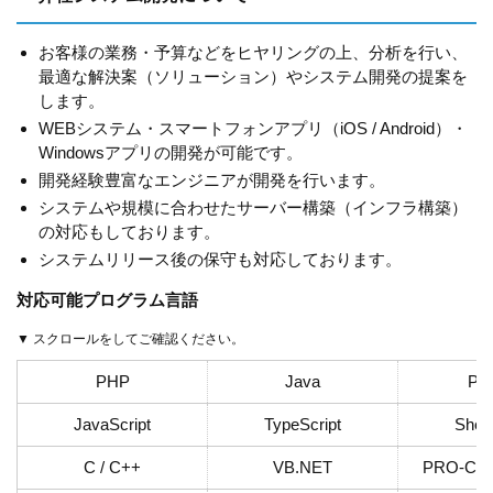
お客様の業務・予算などをヒヤリングの上、分析を行い、
最適な解決案（ソリューション）やシステム開発の提案を
します。
WEBシステム・スマートフォンアプリ（iOS / Android）・
Windowsアプリの開発が可能です。
開発経験豊富なエンジニアが開発を行います。
システムや規模に合わせたサーバー構築（インフラ構築）
の対応もしております。
システムリリース後の保守も対応しております。
対応可能プログラム言語
▼ スクロールをしてご確認ください。
PHP
Java
Pyt
JavaScript
TypeScript
Shell
C / C++
VB.NET
PRO-C /